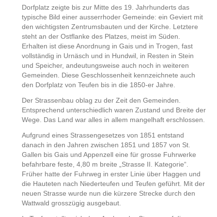
Dorfplatz zeigte bis zur Mitte des 19. Jahrhunderts das
typische Bild einer ausserrhoder Gemeinde: ein Geviert mit
den wichtigsten Zentrumsbauten und der Kirche. Letztere
steht an der Ostflanke des Platzes, meist im Süden.
Erhalten ist diese Anordnung in Gais und in Trogen, fast
vollständig in Urnäsch und in Hundwil, in Resten in Stein
und Speicher, andeutungsweise auch noch in weiteren
Gemeinden. Diese Geschlossenheit kennzeichnete auch
den Dorfplatz von Teufen bis in die 1850-er Jahre.
Der Strassenbau oblag zu der Zeit den Gemeinden.
Entsprechend unterschiedlich waren Zustand und Breite der
Wege. Das Land war alles in allem mangelhaft erschlossen.
Aufgrund eines Strassengesetzes von 1851 entstand
danach in den Jahren zwischen 1851 und 1857 von St.
Gallen bis Gais und Appenzell eine für grosse Fuhrwerke
befahrbare feste, 4,80 m breite „Strasse II. Kategorie“.
Früher hatte der Fuhrweg in erster Linie über Haggen und
die Hauteten nach Niederteufen und Teufen geführt. Mit der
neuen Strasse wurde nun die kürzere Strecke durch den
Wattwald grosszügig ausgebaut.