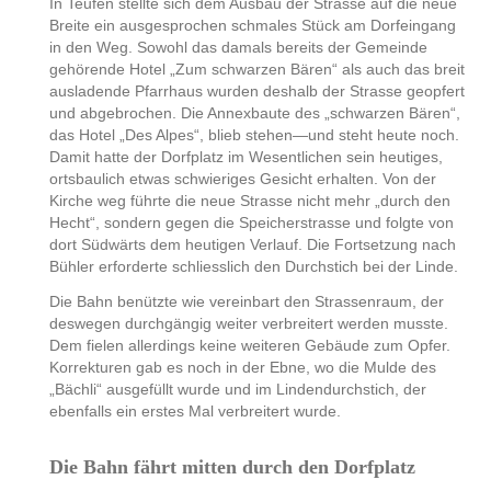
In Teufen stellte sich dem Ausbau der Strasse auf die neue
Breite ein ausgesprochen schmales Stück am Dorfeingang
in den Weg. Sowohl das damals bereits der Gemeinde
gehörende Hotel „Zum schwarzen Bären“ als auch das breit
ausladende Pfarrhaus wurden deshalb der Strasse geopfert
und abgebrochen. Die Annexbaute des „schwarzen Bären“,
das Hotel „Des Alpes“, blieb stehen—und steht heute noch.
Damit hatte der Dorfplatz im Wesentlichen sein heutiges,
ortsbaulich etwas schwieriges Gesicht erhalten. Von der
Kirche weg führte die neue Strasse nicht mehr „durch den
Hecht“, sondern gegen die Speicherstrasse und folgte von
dort Südwärts dem heutigen Verlauf. Die Fortsetzung nach
Bühler erforderte schliesslich den Durchstich bei der Linde.
Die Bahn benützte wie vereinbart den Strassenraum, der
deswegen durchgängig weiter verbreitert werden musste.
Dem fielen allerdings keine weiteren Gebäude zum Opfer.
Korrekturen gab es noch in der Ebne, wo die Mulde des
„Bächli“ ausgefüllt wurde und im Lindendurchstich, der
ebenfalls ein erstes Mal verbreitert wurde.
Die Bahn fährt mitten durch den Dorfplatz