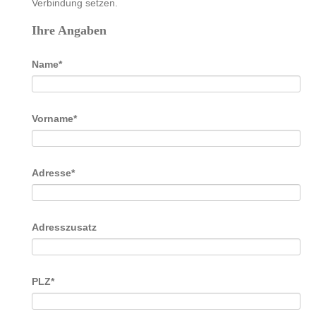
Verbindung setzen.
Ihre Angaben
Pflichtfeld
Name
*
Pflichtfeld
Vorname
*
Pflichtfeld
Adresse
*
Adresszusatz
Pflichtfeld
PLZ
*