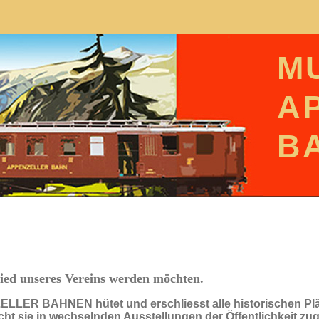
M
A
B
lied unseres Vereins werden möchten.
R BAHNEN hütet und erschliesst alle historischen Plä
t sie in wechselnden Ausstellungen der Öffentlichkeit zug