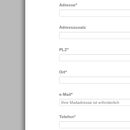
Pflichtfeld
Adresse
*
Adresszusatz
Pflichtfeld
PLZ
*
Pflichtfeld
Ort
*
Pflichtfeld
e-Mail
*
Pflichtfeld
Telefon
*