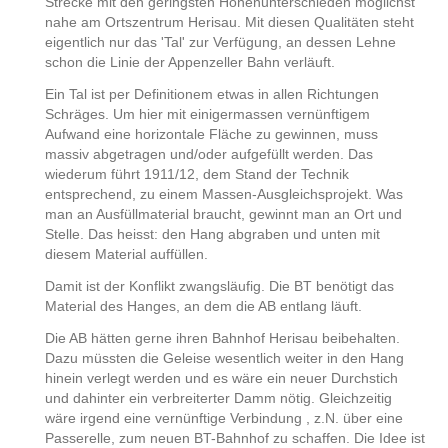
Strecke mit den geringsten Höhenunterschieden möglichst
nahe am Ortszentrum Herisau. Mit diesen Qualitäten steht
eigentlich nur das 'Tal' zur Verfügung, an dessen Lehne
schon die Linie der Appenzeller Bahn verläuft.
Ein Tal ist per Definitionem etwas in allen Richtungen
Schräges. Um hier mit einigermassen vernünftigem
Aufwand eine horizontale Fläche zu gewinnen, muss
massiv abgetragen und/oder aufgefüllt werden. Das
wiederum führt 1911/12, dem Stand der Technik
entsprechend, zu einem Massen-Ausgleichsprojekt. Was
man an Ausfüllmaterial braucht, gewinnt man an Ort und
Stelle. Das heisst: den Hang abgraben und unten mit
diesem Material auffüllen.
Damit ist der Konflikt zwangsläufig. Die BT benötigt das
Material des Hanges, an dem die AB entlang läuft.
Die AB hätten gerne ihren Bahnhof Herisau beibehalten.
Dazu müssten die Geleise wesentlich weiter in den Hang
hinein verlegt werden und es wäre ein neuer Durchstich
und dahinter ein verbreiterter Damm nötig. Gleichzeitig
wäre irgend eine vernünftige Verbindung , z.N. über eine
Passerelle, zum neuen BT-Bahnhof zu schaffen. Die Idee ist