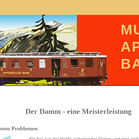
M
A
B
Der Damm - eine Meisterleistung
wissen Problemen
Ein frei aus der Halde aufragender Damm und eine sic