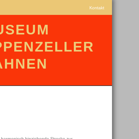
Kontakt
USEUM
PPENZELLER
AHNEN
h harmonisch hinziehende Strecke zur