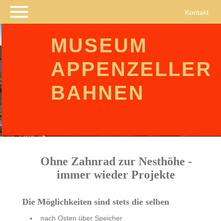
Navigation
Kontakt
überspringen
MUSEUM
APPENZELLER
BAHNEN
Ohne Zahnrad zur Nesthöhe -
immer wieder Projekte
Die Möglichkeiten sind stets die selben
nach Osten über Speicher