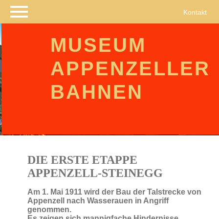
Navigation
Kontakt
überspringen
MUSEUM
APPENZELLER
BAHNEN
DIE ERSTE ETAPPE
APPENZELL-STEINEGG
Am 1. Mai 1911 wird der Bau der Talstrecke von
Appenzell nach Wasserauen in Angriff
genommen.
Es zeigen sich mannigfache Hindernisse.