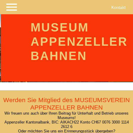
Navigation
Kontakt
überspringen
MUSEUM
APPENZELLER
BAHNEN
Werden Sie Mitglied des MUSEUMSVEREIN
APPENZELLER BAHNEN
Wir freuen uns auch über Ihren Beitrag für Unterhalt und Betrieb unseres
Museums!
Appenzeller Kantonalbank, BIC: AIKACH22 Konto CH67 0076 3000 1114
2612 6
Oder möchten Sie uns ein Erinnerungsstück übergeben?